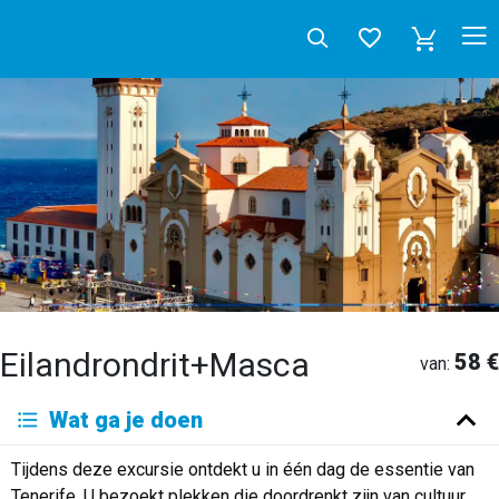
Eilandrondrit+Masca
58 €
van:
Deutsch
Wat ga je doen
English
Español
Français
Italiano
Neerlandés
Tijdens deze excursie ontdekt u in één dag de essentie van
Русский
Tenerife. U bezoekt plekken die doordrenkt zijn van cultuur