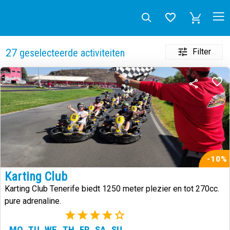
Filter
27
geselecteerde activiteiten
-10%
Karting Club
Karting Club Tenerife biedt 1250 meter plezier en tot 270cc.
pure adrenaline.
(2)
MO
TU
WE
TH
FR
SA
SU