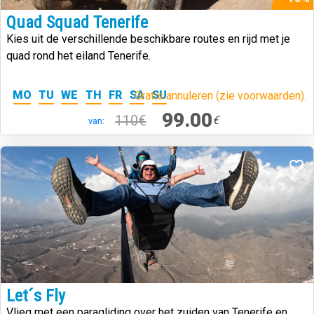
Quad Squad Tenerife
Kies uit de verschillende beschikbare routes en rijd met je
quad rond het eiland Tenerife.
MO
TU
WE
TH
FR
SA
SU
Gratis annuleren (zie voorwaarden).
99.00
110€
€
van:
Let´s Fly
Vlieg met een paragliding over het zuiden van Tenerife en