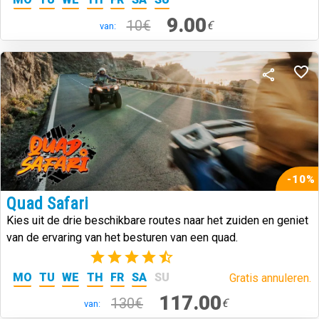
9.00
10€
€
van:
-10%
Quad Safari
Kies uit de drie beschikbare routes naar het zuiden en geniet
van de ervaring van het besturen van een quad.
(3)
MO
TU
WE
TH
FR
SA
SU
Gratis annuleren.
117.00
130€
€
van: