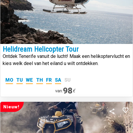
Helidream Helicopter Tour
Ontdek Tenerife vanuit de lucht! Maak een helikoptervlucht en
kies welk deel van het eiland u wilt ontdekken.
MO
TU
WE
TH
FR
SA
SU
98
€
van:
Nieuw!