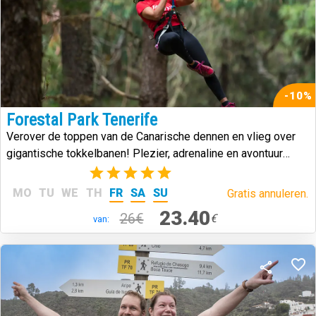
-10%
Forestal Park Tenerife
Verover de toppen van de Canarische dennen en vlieg over
gigantische tokkelbanen! Plezier, adrenaline en avontuur
midden in de natuur.
(2)
MO
TU
WE
TH
FR
SA
SU
Gratis annuleren.
23.40
26€
€
van: