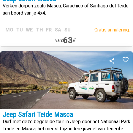
Verken dorpen zoals Masca, Garachico of Santiago del Teide
aan boord van je 4x4.
MO
TU
WE
TH
FR
SA
SU
Gratis annulering.
63
€
van:
Jeep Safari Teide Masca
Durf met deze begeleide tour in Jeep door het Nationaal Park
Teide en Masca, het meest bijzondere juweel van Tenerife.