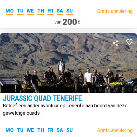
MO
TU
WE
TH
FR
SA
SU
Gratis annulering.
200
€
van:
JURASSIC QUAD TENERIFE
Beleef een ander avontuur op Tenerife aan boord van deze
geweldige quads.
MO
TU
WE
TH
FR
SA
SU
Gratis annulering.