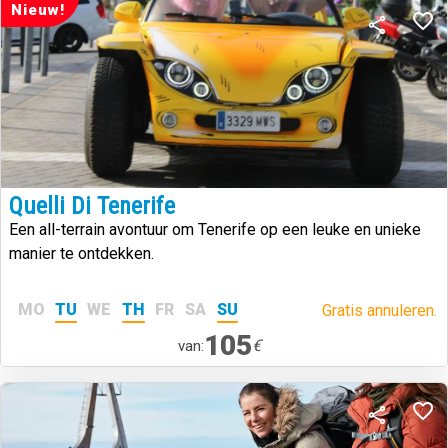
Nieuw!
Quelli Di Tenerife
Een all-terrain avontuur om Tenerife op een leuke en unieke
manier te ontdekken.
MO
TU
WE
TH
FR
SA
SU
Gratis annuleren.
105
€
van: