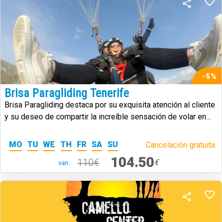
-5%
Brisa Paragliding Tenerife
Brisa Paragliding destaca por su exquisita atención al cliente
y su deseo de compartir la increíble sensación de volar en
parapente.
MO
TU
WE
TH
FR
SA
SU
Cancelación gratuita.
104.50
110€
€
van: