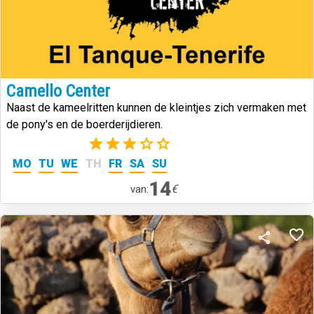
Camello Center
Naast de kameelritten kunnen de kleintjes zich vermaken met
de pony's en de boerderijdieren.
(2)
MO
TU
WE
TH
FR
SA
SU
14
€
van: