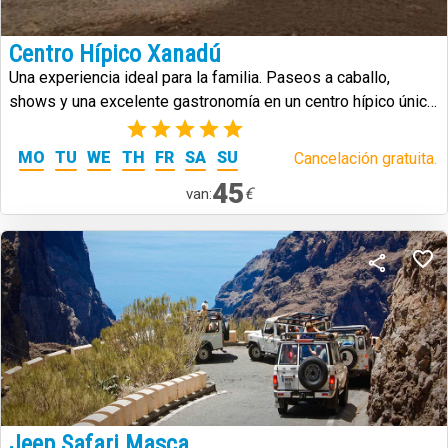
Centro Hípico Xanadú
Una experiencia ideal para la familia. Paseos a caballo,
shows y una excelente gastronomía en un centro hípico único
en Tenerife.
(1)
MO
TU
WE
TH
FR
SA
SU
Cancelación gratuita.
45
€
van:
Jeep Safari Masca