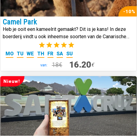
-10%
Camel Park
Heb je ooit een kameelrit gemaakt? Dit is je kans! In deze
boerderij vindt u ook inheemse soorten van de Canarische
Eilanden.
(3)
MO
TU
WE
TH
FR
SA
SU
16.20
18€
€
van:
Nieuw!