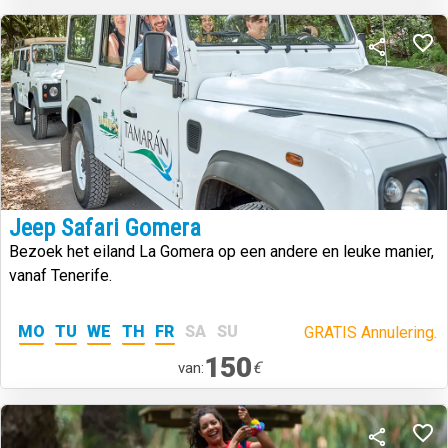
Jeep Safari Gomera
Bezoek het eiland La Gomera op een andere en leuke manier,
vanaf Tenerife.
MO
TU
WE
TH
FR
SA
SU
GRATIS Annulering.
150
€
van: