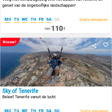
geniet van de ongelooflijke landschappen!
MO
TU
WE
TH
FR
SA
SU
Gratis annuleren .
110
€
van:
Nieuw!
Sky of Tenerife
Beleef Tenerife vanuit de lucht.
MO
TU
WE
TH
FR
SA
SU
Gratis annuleren.