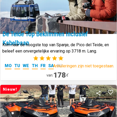
De Teide Top Beklimmen inclusief
Kabelbaan
Klim naar de hoogste top van Spanje, de Pico del Teide, en
beleef een onvergetelijke ervaring op 3718 m. Lang.
(2)
MO
TU
WE
TH
FR
SA
SU
Annuleringen zijn niet toegestaan.
178
€
van:
Nieuw!