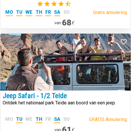
(2)
MO
TU
WE
TH
FR
SA
SU
Gratis annulering.
68
€
van:
Jeep Safari - 1/2 Teide
Ontdek het nationaal park Teide aan boord van een jeep.
MO
TU
WE
TH
FR
SA
SU
GRATIS Annulering.
61
€
van: