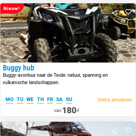
Nieuw!
Buggy hub
Buggy-avontuur naar de Teide: natuur, spanning en
vulkanische landschappen.
MO
TU
WE
TH
FR
SA
SU
Gratis annuleren.
180
€
van: