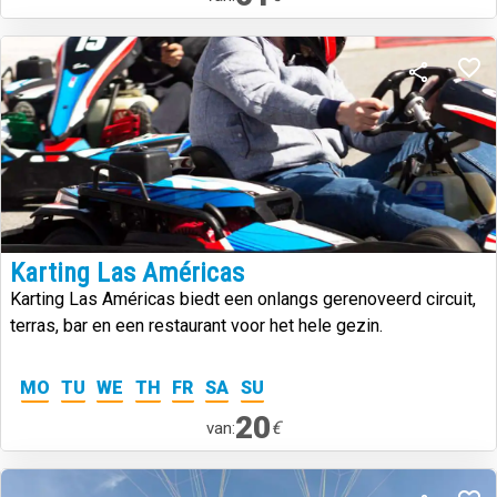
Karting Las Américas
Karting Las Américas biedt een onlangs gerenoveerd circuit,
terras, bar en een restaurant voor het hele gezin.
MO
TU
WE
TH
FR
SA
SU
20
€
van: