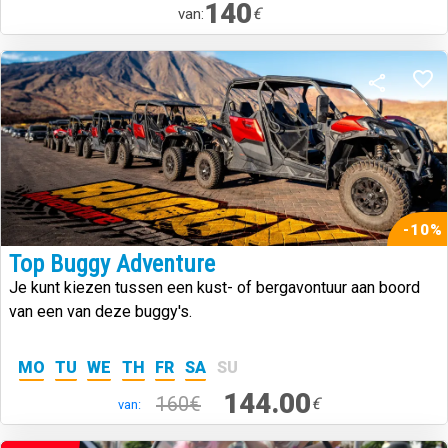
140
€
van:
-10%
Top Buggy Adventure
Je kunt kiezen tussen een kust- of bergavontuur aan boord
van een van deze buggy's.
MO
TU
WE
TH
FR
SA
SU
144.00
160€
€
van: