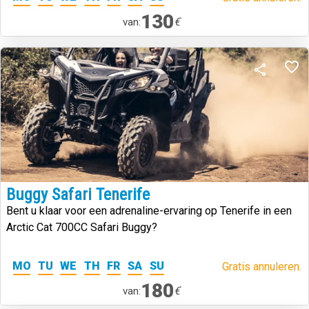
130
€
van:
Buggy Safari Tenerife
Bent u klaar voor een adrenaline-ervaring op Tenerife in een
Arctic Cat 700CC Safari Buggy?
MO
TU
WE
TH
FR
SA
SU
Gratis annuleren.
180
€
van: