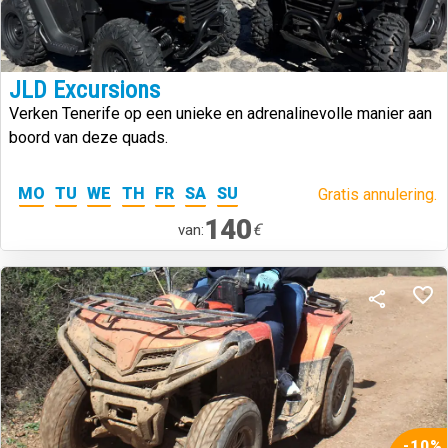
JLD Excursions
Verken Tenerife op een unieke en adrenalinevolle manier aan
boord van deze quads.
MO
TU
WE
TH
FR
SA
SU
Gratis annulering.
140
€
van:
-10%