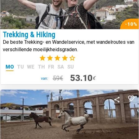
-10%
Trekking & Hiking
De beste Trekking- en Wandelservice, met wandelroutes van
verschillende moeilijkheidsgraden.
(2)
MO
TU
WE
TH
FR
SA
SU
53.10
59€
€
van: