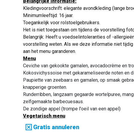
Belangrijke informatie:
Kledingvoorschrift: elegante avondkleding (lange broe
Minimumleeftijd: 16 jaar.
Toegankelijk voor rolstoelgebruikers.
Het is niet toegestaan om tijdens de voorstelling foto
Belangrijk: Heeft u voedselintoleranties of -allergie
voorstelling weten. Als we deze informatie niet tij
aan het menu garanderen.
Menu
Ceviche van gekookte garnalen, avocadocrème en trop
Kokosvichyssoise met gekarameliseerde noten en d
Paupiette van zeebaars en garnalen, op smaak gebrac
knapperige groenten.
Runderribben, langzaam gegaarde wortelpuree, mang
zelfgemaakte barbecuesaus.
De zondige appel (trompe l'oeil van een appel)
Vegetarisch menu
Tofu-ceviche, avocadocrème en tropisch fruit
Gratis annuleren
Kokosvichyssoise met gekarameliseerde noten en d