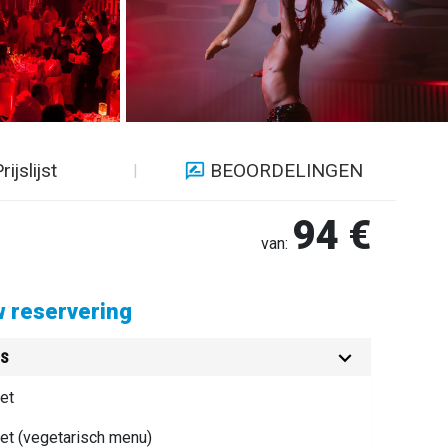
rijslijst
BEOORDELINGEN
94 €
van:
 reservering
es
et
et (vegetarisch menu)