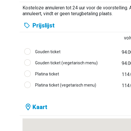
Popieta van courgette en seitan met martinisaus in 
Kosteloze annuleren tot 24 uur voor de voorstelling. 
knapperige groenten.
annuleert, vindt er geen terugbetaling plaats.
Groentemedaillons, langzaam gegaarde wortelpuree,
zelfgemaakte barbecuesaus.
Prijslijst
Vrucht van de zonde (appel trompe l'oeil)
vo
Gouden ticket
94.0
Gouden ticket (vegetarisch menu)
94.0
Platina ticket
114.
Platina ticket (vegetarisch menu)
114.
Kaart