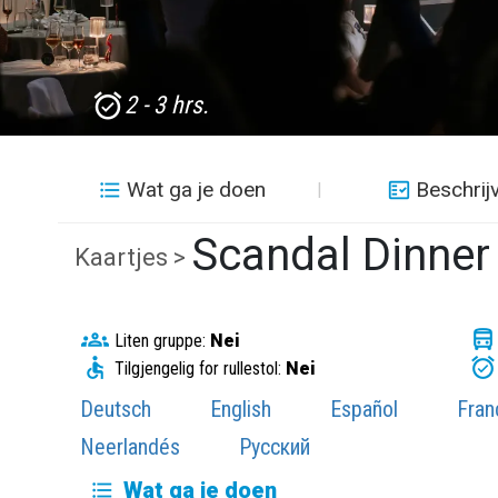
2 - 3 hrs.
Wat ga je doen
Beschrij
Scandal Dinne
Kaartjes >
Liten gruppe:
Nei
Tilgjengelig for rullestol:
Nei
Deutsch
English
Español
Fran
Neerlandés
Русский
Wat ga je doen