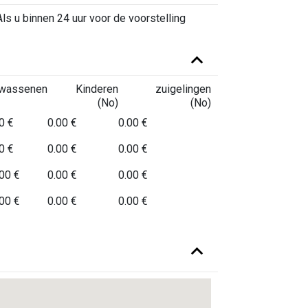
een vegetarische tom-yumbouillon met
Als u binnen 24 uur voor de voorstelling
 mango- en geroosterde ananaschutney en
lwassenen
Kinderen
zuigelingen
(No)
(No)
0 €
0.00 €
0.00 €
0 €
0.00 €
0.00 €
00 €
0.00 €
0.00 €
00 €
0.00 €
0.00 €