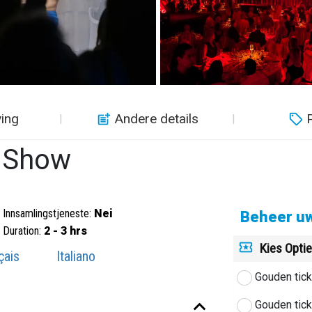
ving
Andere details
P
r Show
Innsamlingstjeneste:
Nei
Beheer uw
Duration:
2 - 3 hrs
Kies Opti
çais
Italiano
Gouden tick
Gouden tick