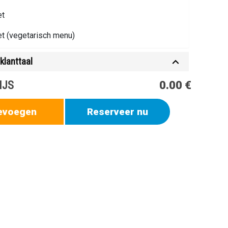
et
ket (vegetarisch menu)
klanttaal
IJS
0.00 €
evoegen
Reserveer nu