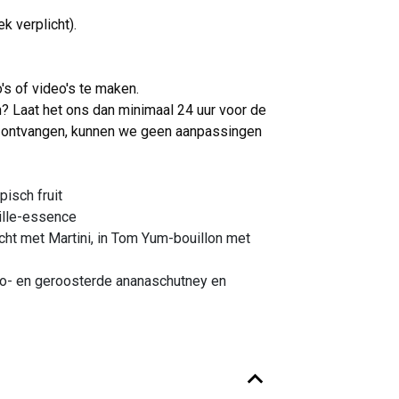
k verplicht).
's of video's te maken.
ën? Laat het ons dan minimaal 24 uur voor de
dig ontvangen, kunnen we geen aanpassingen
isch fruit
ille-essence
ht met Martini, in Tom Yum-bouillon met
o- en geroosterde ananaschutney en
ille-essence