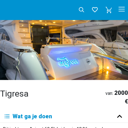
Tigresa
2000
van:
€
Deutsch
Wat ga je doen
English
Español
Français
Italiano
Neerlandés