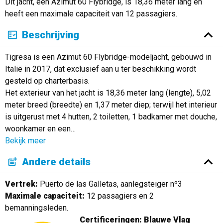
Dit jacht, een Azimut 60 Flybridge, is 18,36 meter lang en
Русский
heeft een maximale capaciteit van 12 passagiers.
Beschrijving
Tigresa is een Azimut 60 Flybridge-modeljacht, gebouwd in
Italië in 2017, dat exclusief aan u ter beschikking wordt
gesteld op charterbasis.
Het exterieur van het jacht is 18,36 meter lang (lengte), 5,02
meter breed (breedte) en 1,37 meter diep; terwijl het interieur
is uitgerust met 4 hutten, 2 toiletten, 1 badkamer met douche,
woonkamer en een
…
Bekijk meer
Andere details
Vertrek:
Puerto de las Galletas, aanlegsteiger nº3
Maximale capaciteit:
12 passagiers en 2
bemanningsleden.
Certificeringen: Blauwe Vlag