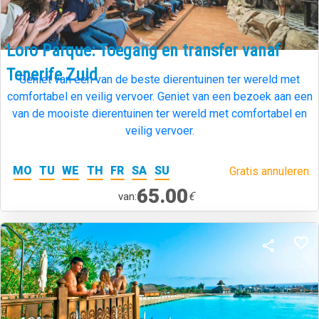
Loro Parque: Toegang en transfer vanaf
Tenerife Zuid
Geniet van een van de beste dierentuinen ter wereld met
comfortabel en veilig vervoer. Geniet van een bezoek aan een
van de mooiste dierentuinen ter wereld met comfortabel en
veilig vervoer.
MO
TU
WE
TH
FR
SA
SU
Gratis annuleren.
65.00
€
van: