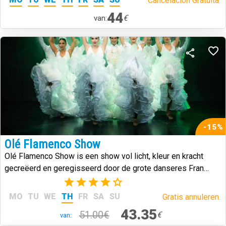
Cancelación Gratuita.
44
€
van:
-15%
Olé Flamenco Show
Olé Flamenco Show is een show vol licht, kleur en kracht
gecreëerd en geregisseerd door de grote danseres Fran
Chafino.
(3)
MO
TU
WE
TH
FR
SA
SU
Gratis annuleren.
43.35
51.00€
€
van: