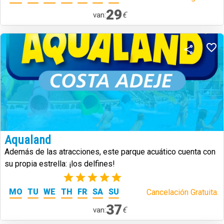
29
€
van:
Aqualand
Además de las atracciones, este parque acuático cuenta con
su propia estrella: ¡los delfines!
(1)
MO
TU
WE
TH
FR
SA
SU
Cancelación Gratuita.
37
€
van: