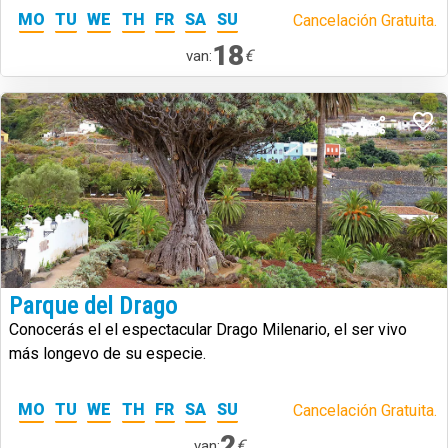
MO
TU
WE
TH
FR
SA
SU
Cancelación Gratuita.
18
€
van:
Parque del Drago
Conocerás el el espectacular Drago Milenario, el ser vivo
más longevo de su especie.
MO
TU
WE
TH
FR
SA
SU
Cancelación Gratuita.
2
€
van: