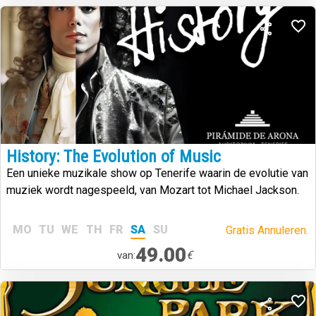
History: The Evolution of Music
Een unieke muzikale show op Tenerife waarin de evolutie van
muziek wordt nagespeeld, van Mozart tot Michael Jackson.
MO
TU
WE
TH
FR
SA
SU
Gratis Annuleren.
49.00
€
van: