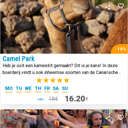
-10%
Camel Park
Heb je ooit een kameelrit gemaakt? Dit is je kans! In deze
boerderij vindt u ook inheemse soorten van de Canarische
Eilanden.
(3)
MO
TU
WE
TH
FR
SA
SU
16.20
18€
€
van: