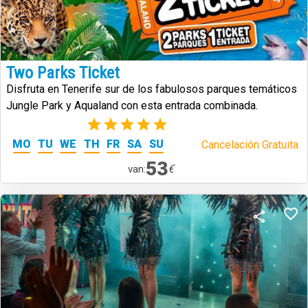
Two Parks Ticket
Disfruta en Tenerife sur de los fabulosos parques temáticos
Jungle Park y Aqualand con esta entrada combinada.
(2)
MO
TU
WE
TH
FR
SA
SU
Cancelación Gratuita.
53
€
van: