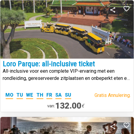
Loro Parque: all-inclusive ticket
All-inclusive voor een complete VIP-ervaring met een
rondleiding, gereserveerde zitplaatsen en onbeperkt eten en
drinken gedurende uw bezoek.
MO
TU
WE
TH
FR
SA
SU
Gratis Annulering.
132.00
€
van: