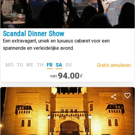
Scandal Dinner Show
Een extravagant, uniek en luxueus cabaret voor een
spannende en verleidelijke avond.
MO
TU
WE
TH
FR
SA
SU
Gratis annuleren.
94.00
€
van: