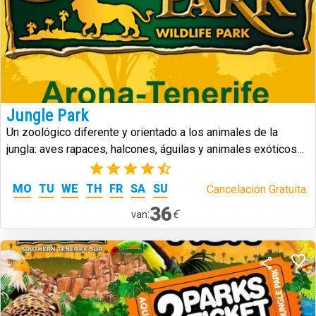
Jungle Park
Un zoológico diferente y orientado a los animales de la
jungla: aves rapaces, halcones, águilas y animales exóticos
de todo tipo.
(5)
MO
TU
WE
TH
FR
SA
SU
Cancelación Gratuita.
36
€
van: