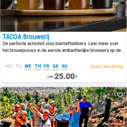
TACOA Brouwerij
De perfecte activiteit voor bierliefhebbers. Leer meer over
het brouwproces in de eerste ambachtelijke brouwerij op de
Canarische Eilanden.
MO
TU
WE
TH
FR
SA
SU
Gratis annulering.
25.00
€
van: