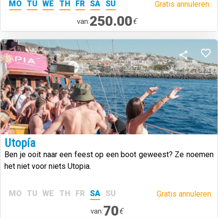
MO
TU
WE
TH
FR
SA
SU
Gratis annuleren .
250.00
€
van:
Utopía
Ben je ooit naar een feest op een boot geweest? Ze noemen
het niet voor niets Utopia.
MO
TU
WE
TH
FR
SA
SU
Gratis annuleren.
70
€
van: