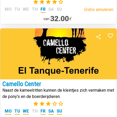
(1)
MO
TU
WE
TH
FR
SA
SU
Gratis annuleren.
32.00
€
van:
Camello Center
Naast de kameelritten kunnen de kleintjes zich vermaken met
de pony's en de boerderijdieren.
(2)
MO
TU
WE
TH
FR
SA
SU