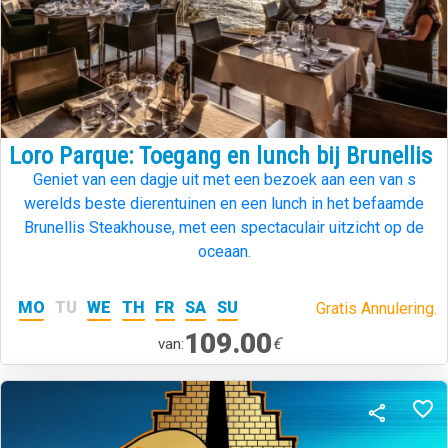
Loro Parque: Toegang en lunch bij Brunellis
Geniet van een dagje uit met een bezoek aan een van s
werelds beste dierentuinen en een lunch in het befaamde
Brunellis Steakhouse, met een spectaculair uitzicht op de
oceaan.
MO
TU
WE
TH
FR
SA
SU
Gratis Annulering.
109.00
€
van: