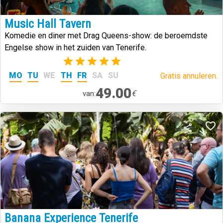
Music Hall Tavern
Komedie en diner met Drag Queens-show: de beroemdste
Engelse show in het zuiden van Tenerife.
(2)
MO
TU
WE
TH
FR
SA
SU
Gratis annuleren.
49.00
€
van:
Banana Experience Tenerife