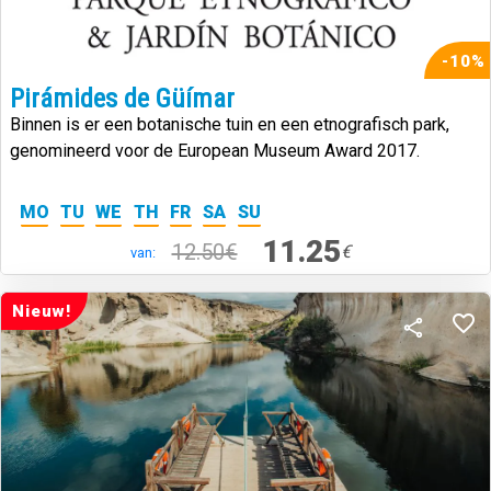
-10%
Pirámides de Güímar
Binnen is er een botanische tuin en een etnografisch park,
genomineerd voor de European Museum Award 2017.
MO
TU
WE
TH
FR
SA
SU
11.25
12.50€
€
van:
Nieuw!