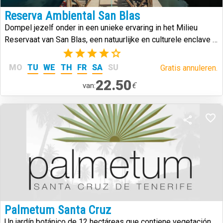
Reserva Ambiental San Blas
Dompel jezelf onder in een unieke ervaring in het Milieu
Reservaat van San Blas, een natuurlijke en culturele enclave in
het zuiden van Tenerife die geschiedenis, vulkanische
(2)
landschappen en biodiversiteit combineert.
MO
TU
WE
TH
FR
SA
SU
Gratis annuleren.
22.50
€
van:
Palmetum Santa Cruz
Un jardín botánico de 12 hectáreas que contiene vegetación