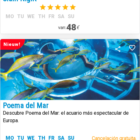
(1)
MO
TU
WE
TH
FR
SA
SU
48
€
van:
Nieuw!
Poema del Mar
Descubre Poema del Mar: el acuario más espectacular de
Europa.
MO
TU
WE
TH
FR
SA
SU
Cancelación gratuita.