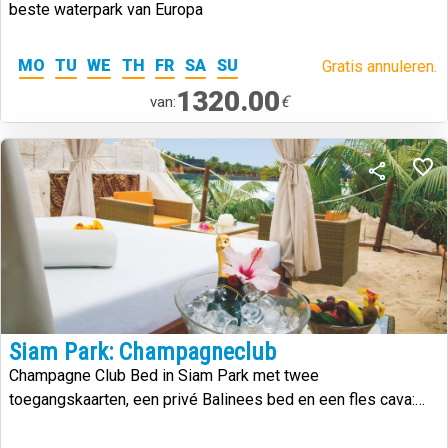
beste waterpark van Europa
MO
TU
WE
TH
FR
SA
SU
Gratis annuleren.
1320.00
€
van:
Siam Park: Champagneclub
Champagne Club Bed in Siam Park met twee
toegangskaarten, een privé Balinees bed en een fles cava:
een VIP-ervaring in een van s werelds beste waterparken.