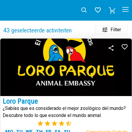
Filter
43
geselecteerde activiteiten
Loro Parque
¿Sabías que es considerado el mejor zoológico del mundo?
Descubre todo lo que esconde el mundo animal.
(73)
MO
TU
WE
TH
FR
SA
SU