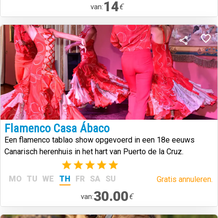
14
€
van:
Flamenco Casa Ábaco
Een flamenco tablao show opgevoerd in een 18e eeuws
Canarisch herenhuis in het hart van Puerto de la Cruz.
(2)
MO
TU
WE
TH
FR
SA
SU
Gratis annuleren.
30.00
€
van: