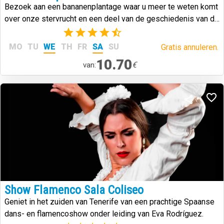
Bezoek aan een bananenplantage waar u meer te weten komt
over onze stervrucht en een deel van de geschiedenis van de
Canarische Eilanden.
(6)
MO
TU
WE
TH
FR
SA
SU
Gratis annuleren.
10.70
€
van:
Show Flamenco Sala Coliseo
Geniet in het zuiden van Tenerife van een prachtige Spaanse
dans- en flamencoshow onder leiding van Eva Rodríguez.