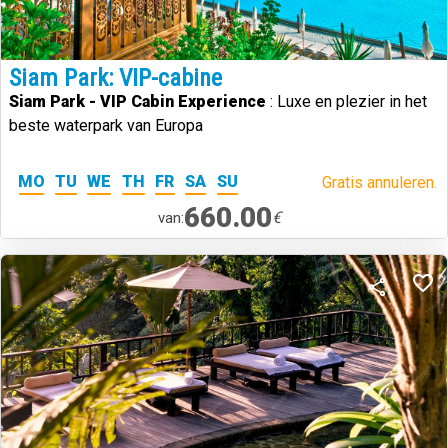
Siam Park: VIP-cabine
Siam Park - VIP Cabin Experience
: Luxe en plezier in het
beste waterpark van Europa
MO
TU
WE
TH
FR
SA
SU
Gratis annuleren.
660.00
€
van: