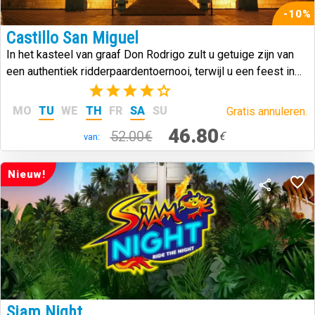
-10%
Castillo San Miguel
In het kasteel van graaf Don Rodrigo zult u getuige zijn van
een authentiek ridderpaardentoernooi, terwijl u een feest in
middeleeuwse stijl hebt.
(7)
MO
TU
WE
TH
FR
SA
SU
Gratis annuleren.
46.80
52.00€
€
van:
Nieuw!
Siam Night