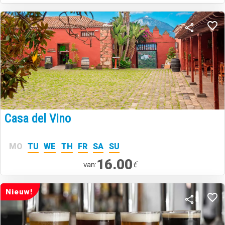
Casa del Vino
MO
TU
WE
TH
FR
SA
SU
16.00
€
van:
Nieuw!