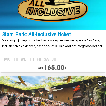
Siam Park: All-inclusive ticket
Voorrang bij toegang tot het beste waterpark met onbeperkte FastPass,
inclusief eten en drinken, handdoek en kluisje voor een zorgeloos bezoek.
MO
TU
WE
TH
FR
SA
SU
165.00
€
van: