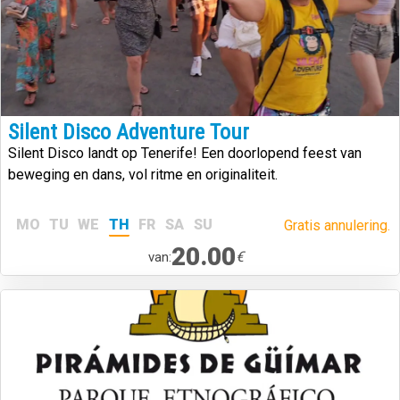
Silent Disco Adventure Tour
Silent Disco landt op Tenerife! Een doorlopend feest van
beweging en dans, vol ritme en originaliteit.
MO
TU
WE
TH
FR
SA
SU
Gratis annulering.
20.00
€
van: