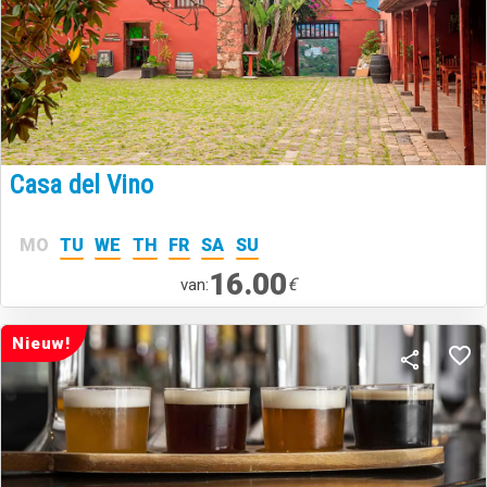
Casa del Vino
MO
TU
WE
TH
FR
SA
SU
16.00
€
van:
Nieuw!