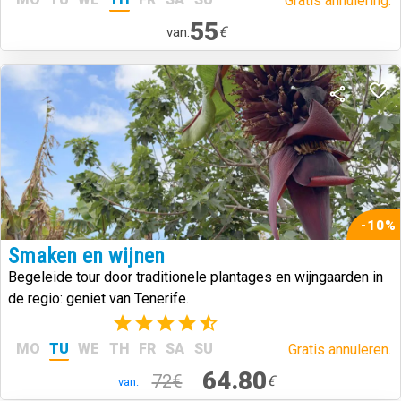
Gratis annulering.
55
€
van:
-10%
Smaken en wijnen
Begeleide tour door traditionele plantages en wijngaarden in
de regio: geniet van Tenerife.
(14)
MO
TU
WE
TH
FR
SA
SU
Gratis annuleren.
64.80
72€
€
van: