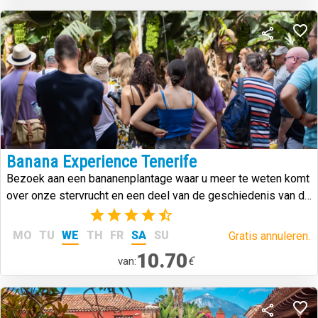
Banana Experience Tenerife
Bezoek aan een bananenplantage waar u meer te weten komt
over onze stervrucht en een deel van de geschiedenis van de
Canarische Eilanden.
(6)
MO
TU
WE
TH
FR
SA
SU
Gratis annuleren.
10.70
€
van: