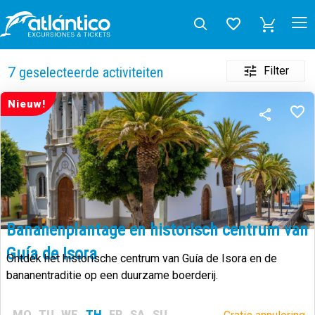
Filter
7
geselecteerde activiteiten
Nieuw!
Bananenplantage en historisch centrum van
Guía de Isora
Ontdek het historische centrum van Guía de Isora en de
bananentraditie op een duurzame boerderij.
MO
TU
WE
TH
FR
SA
SU