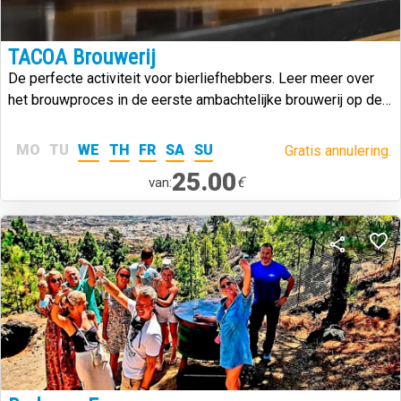
TACOA Brouwerij
De perfecte activiteit voor bierliefhebbers. Leer meer over
het brouwproces in de eerste ambachtelijke brouwerij op de
Canarische Eilanden.
MO
TU
WE
TH
FR
SA
SU
Gratis annulering.
25.00
€
van: