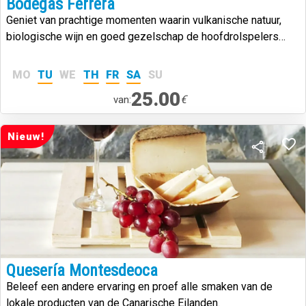
Bodegas Ferrera
Geniet van prachtige momenten waarin vulkanische natuur,
biologische wijn en goed gezelschap de hoofdrolspelers
zullen zijn.
MO
TU
WE
TH
FR
SA
SU
25.00
€
van:
Nieuw!
Quesería Montesdeoca
Beleef een andere ervaring en proef alle smaken van de
lokale producten van de Canarische Eilanden.