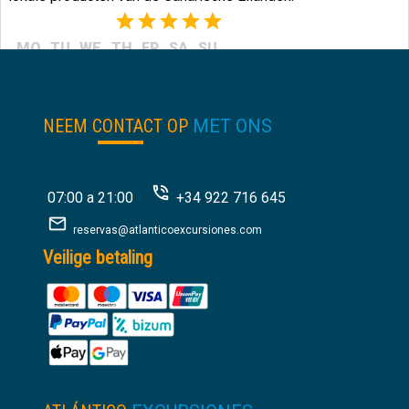
(1)
MO
TU
WE
TH
FR
SA
SU
20.00
€
van:
NEEM CONTACT OP
MET ONS
07:00 a 21:00
+34 922 716 645
reservas@atlanticoexcursiones.com
Veilige betaling