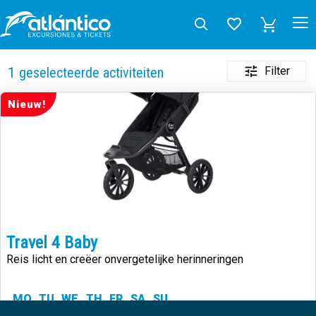
Filter
1
geselecteerde activiteiten
Nieuw!
Travel 4 Baby
Reis licht en creëer onvergetelijke herinneringen
MO
TU
WE
TH
FR
SA
SU