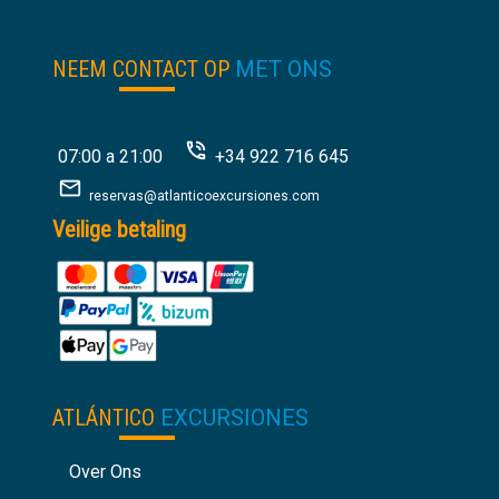
30
€
van:
NEEM CONTACT OP
MET ONS
07:00 a 21:00
+34 922 716 645
reservas@atlanticoexcursiones.com
Veilige betaling
ATLÁNTICO
EXCURSIONES
Over Ons