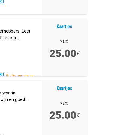
SU
Kaartjes
liefhebbers. Leer
de eerste
van:
Canarische
25.00
€
SU
Gratis annulering.
Kaartjes
n waarin
 wijn en goed
van:
ullen zijn.
25.00
€