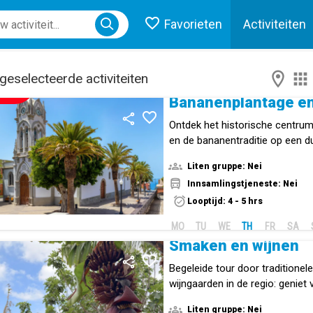
Favorieten
Activiteiten
ose menu
geselecteerde activiteiten
NIEUW!
Ontdek het historische centrum
en de bananentraditie op een d
Liten gruppe: Nei
Innsamlingstjeneste: Nei
Looptijd: 4 - 5 hrs
MO
TU
WE
TH
FR
SA
Smaken en wijnen
Begeleide tour door traditionel
wijngaarden in de regio: geniet 
Liten gruppe: Nei