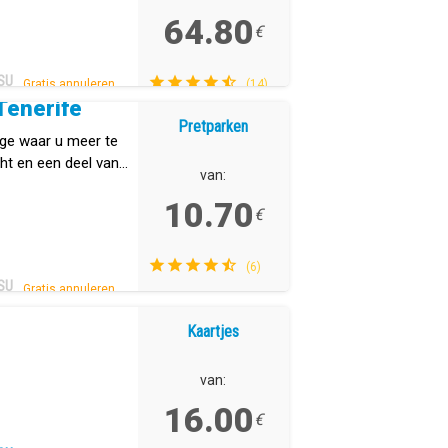
64.80
€
SU
Gratis annuleren.
(14)
Tenerife
Pretparken
ge waar u meer te
ht en een deel van
van:
che Eilanden.
10.70
€
(6)
SU
Gratis annuleren.
Kaartjes
van:
16.00
€