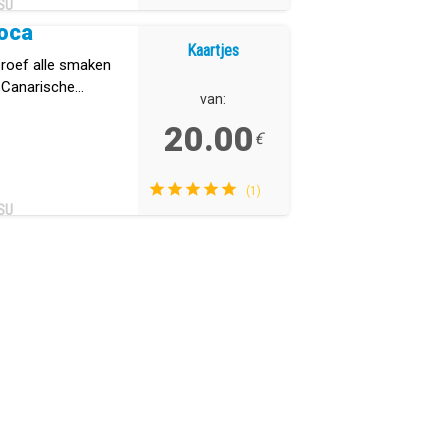
SU
oca
Kaartjes
proef alle smaken
 Canarische
van:
20.00
€
(1)
SU