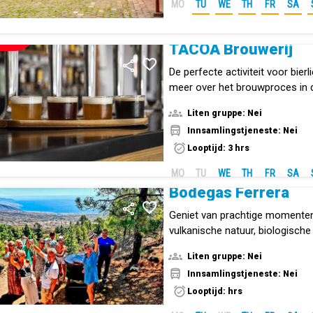
MO
TU
WE
TH
FR
SA
NIEUW!
TACOA Brouwerij
De perfecte activiteit voor bier
meer over het brouwproces in 
ambachtelijke brouwerij op de 
Liten gruppe: Nei
Eilanden.
Innsamlingstjeneste: Nei
Looptijd: 3 hrs
MO
TU
WE
TH
FR
SA
Bodegas Ferrera
Geniet van prachtige momente
vulkanische natuur, biologische
gezelschap de hoofdrolspelers z
Liten gruppe: Nei
Innsamlingstjeneste: Nei
Looptijd: hrs