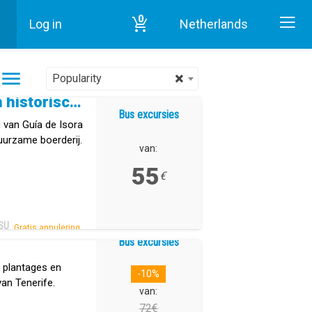
0
Log in
Netherlands
Startpagina
Gastronomie Aan Tenerife
×
Popularity
Bananenplantage en historisch centrum van Guía de Isora
Bus excursies
 van Guía de Isora
uurzame boerderij.
van:
55
€
SU
Gratis annulering.
Bus excursies
e plantages en
-10%
van Tenerife.
van:
72€