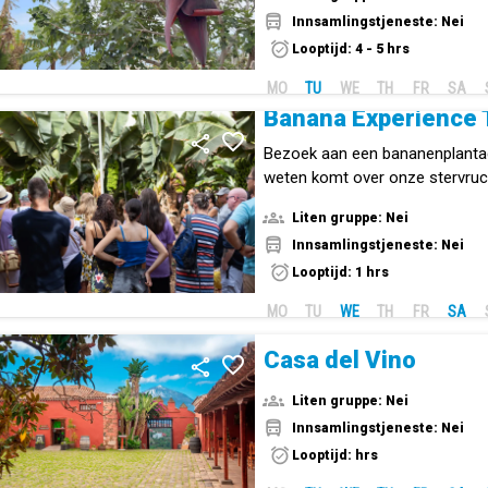
Innsamlingstjeneste: Nei
Looptijd: 4 - 5 hrs
MO
TU
WE
TH
FR
SA
Banana Experience 
Bezoek aan een bananenplanta
weten komt over onze stervruc
de geschiedenis van de Canaris
Liten gruppe: Nei
Innsamlingstjeneste: Nei
Looptijd: 1 hrs
MO
TU
WE
TH
FR
SA
Casa del Vino
Liten gruppe: Nei
Innsamlingstjeneste: Nei
Looptijd: hrs