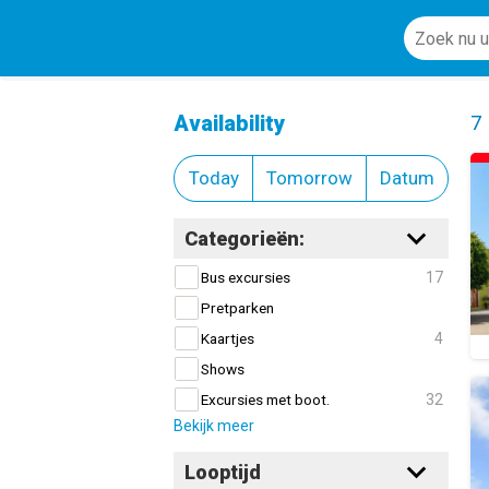
Gastronomie
Cl
Availability
7
Today
Tomorrow
Datum
Categorieën:
17
Bus excursies
Pretparken
4
Kaartjes
Shows
32
Excursies met boot.
Bekijk meer
Looptijd