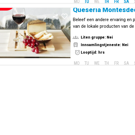
MO
TU
WE
TH
FR
SA
NIEUW!
Quesería Montesde
Beleef een andere ervaring en 
van de lokale producten van de
Eilanden.
Liten gruppe: Nei
Innsamlingstjeneste: Nei
Looptijd: hrs
MO
TU
WE
TH
FR
SA