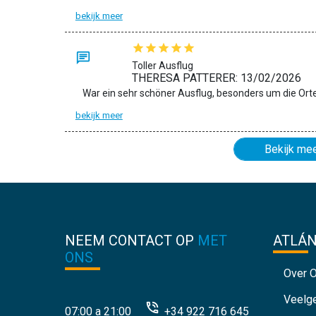
bekijk meer
Toller Ausflug
THERESA PATTERER: 13/02/2026
bekijk meer
Bekijk me
NEEM CONTACT OP
MET
ATLÁ
ONS
Over 
Veelg
07:00 a 21:00
+34 922 716 645