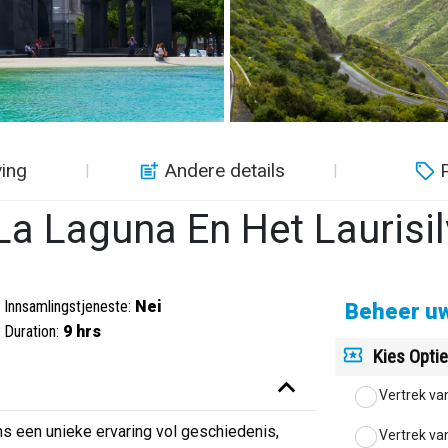
ving
Andere details
P
La Laguna En Het Laurisi
Innsamlingstjeneste:
Nei
Beheer uw
Duration:
9 hrs
Kies Opti
Vertrek va
ns een unieke ervaring vol geschiedenis,
Vertrek va