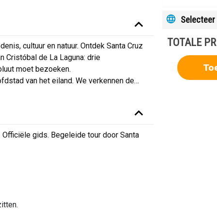
Selecteer 
TOTALE PR
enis, cultuur en natuur. Ontdek Santa Cruz
an Cristóbal de La Laguna: drie
To
oluut moet bezoeken.
ofdstad van het eiland. We verkennen de
…
 Officiële gids. Begeleide tour door Santa
itten.