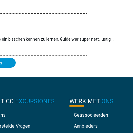
War ein sehr schöner Ausflug, besonders um die Orte ein bisschen kennen zu lernen. Guide war super nett, lustig und hat sein Wissen mit uns geteilt. Auch der Fahrer hat seinen Job super gemacht (besonders bei den engen Straßen).
er
NTICO
EXCURSIONES
WERK MET
ONS
Ons
Geassocieerden
estelde Vragen
Aanbieders