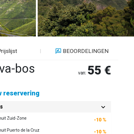
rijslijst
BEOORDELINGEN
lva-bos
55 €
van:
 reservering
es
nuit Zuid-Zone
-10 %
nuit Puerto de la Cruz
-10 %