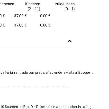
assenen
Kinderen
zuigelingen
(2 - 11)
(0 - 1)
0 €
37.00 €
0.00 €
0 €
37.00 €
0.00 €
Desde el 1 de mayo cambiaron el itinerario a quienes ya tenían entrada comprada, añadiendo la visita al Bosque de Laurisilva. El resultado: tres destinos en 9 horas, poco tiempo en cada parada y un bosque con el camino en pésimas condiciones —grandes ramas, barro y varias personas del grupo cayeron al suelo— del que además no avisan que no es apto para todo el público.Con solo dos destinos, este tour sería excelente. Las guías Rosa y Laura, inmejorables, aunque ellas mismas mostraron su descontento con la nueva ruta.
An sich ein netter Ausflug, man sitzt allerdings 7 von 10 Stunden im Bus. Die Reiseleiterin war nett, aber in La Laguna hat sie uns für Stadtpläne an die Touristeninformation verwiesen und es gab weder eine Führung, noch sonstige Infos, wir sollten einfach in zwei Stunden wiederkommen. Dafür hätte ich keinen Ausflug gebraucht, das hätte man auch deutlich günstiger mit öffentlichen Verkehrsmitteln erledigen können :-)