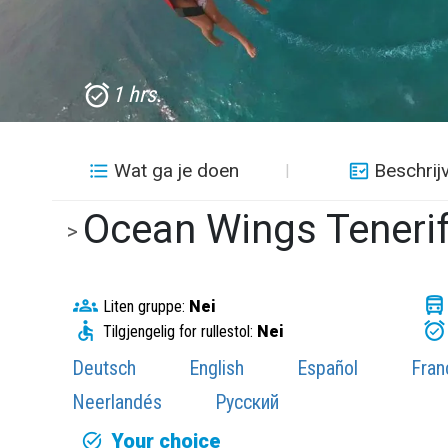
1 hrs.
Wat ga je doen
Beschrij
Ocean Wings Teneri
>
Liten gruppe:
Nei
Tilgjengelig for rullestol:
Nei
Deutsch
English
Español
Fran
Neerlandés
Русский
Your choice