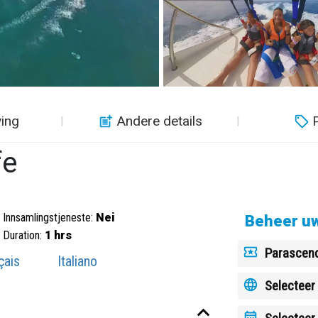
ving
Andere details
P
fe
Innsamlingstjeneste:
Nei
Beheer uw
Duration:
1 hrs
Parascen
çais
Italiano
Selecteer 