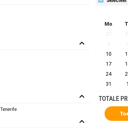
Selecteer
Mo
T
27
2
3
10
1
17
1
24
2
31
TOTALE PR
 Tenerife
To