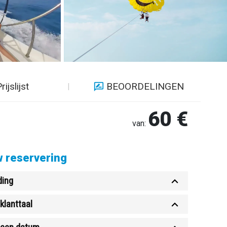
rijslijst
BEOORDELINGEN
60 €
van:
 reservering
ding
klanttaal