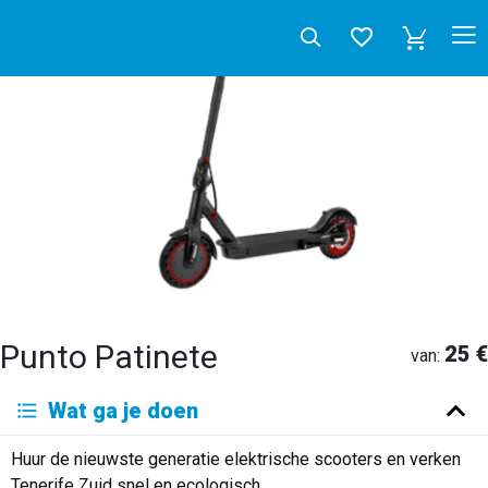
Punto Patinete
25 €
van:
Deutsch
Wat ga je doen
English
Español
Français
Italiano
Neerlandés
Huur de nieuwste generatie elektrische scooters en verken
Русский
Tenerife Zuid snel en ecologisch.