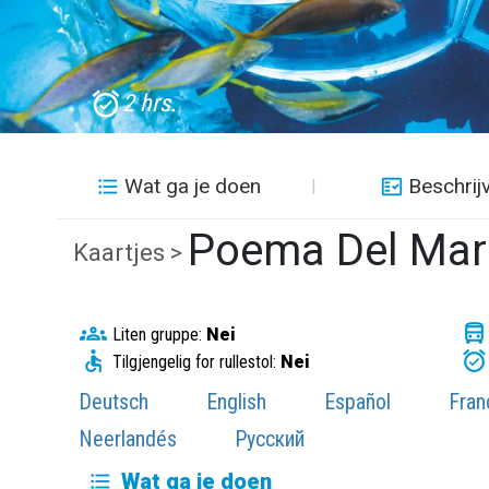
2 hrs.
Wat ga je doen
Beschrij
Poema Del Mar
Kaartjes >
Liten gruppe:
Nei
Tilgjengelig for rullestol:
Nei
Deutsch
English
Español
Fran
Neerlandés
Русский
Wat ga je doen