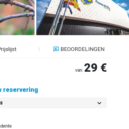
rijslijst
BEOORDELINGEN
29 €
van:
 reservering
es
idente