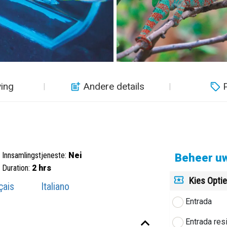
ving
Andere details
P
Innsamlingstjeneste:
Nei
Beheer uw
Duration:
2 hrs
Kies Opti
çais
Italiano
Entrada
Entrada res