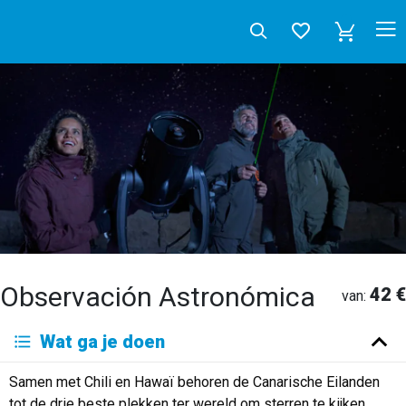
Observación Astronómica
42 €
van:
Deutsch
Wat ga je doen
English
Español
Français
Italiano
Neerlandés
Samen met Chili en Hawaï behoren de Canarische Eilanden
Русский
tot de drie beste plekken ter wereld om sterren te kijken.