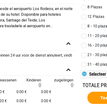
8 Plazas
esde el aeropuerto Los Rodeos, en el norte
 de su hotel. Disponible para hoteles
12 Plazas
ora, Santiago del Teide, Los
a trasladarle al aeropuerto en
…
8 - 10 plaz
11 - 20 pla
16 - 20 pla
21 - 30 pla
innen 24 uur voor de dienst annuleert, vindt
31 - 40 pla
Selecteer 
41 - 55 pla
lwassenen
Kinderen
zuigelingen
56 - 59 pla
TOTALE PR
()
()
0 €
0.00 €
0.00 €
To
20 €
0.00 €
0.00 €