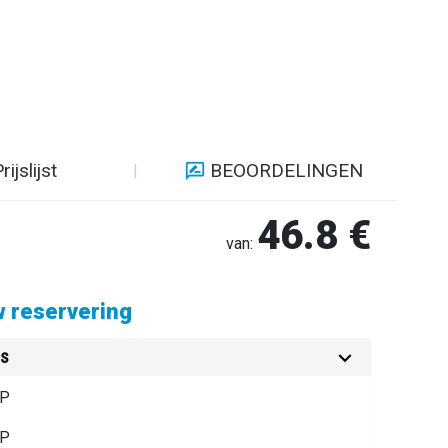
rijslijst
BEOORDELINGEN
46.8 €
van:
 reservering
es
IP
IP