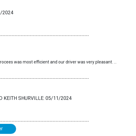
/2024
Your staff were very professional and friendly. The procees was most efficient and our driver was very pleasant. Thank you.
 KEITH SHURVILLE: 05/11/2024
er