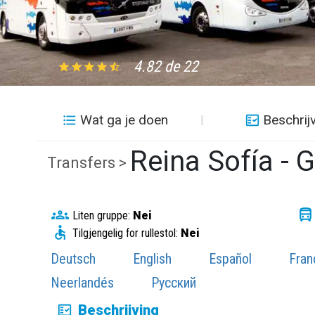
4.82 de 22
Wat ga je doen
Beschrij
Reina Sofía - G
Transfers >
Liten gruppe:
Nei
Tilgjengelig for rullestol:
Nei
Deutsch
English
Español
Fran
Neerlandés
Русский
Beschrijving