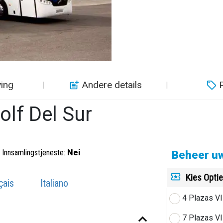
ving
Andere details
P
olf Del Sur
Innsamlingstjeneste:
Nei
Beheer uw
Kies Opti
çais
Italiano
4 Plazas V
7 Plazas V