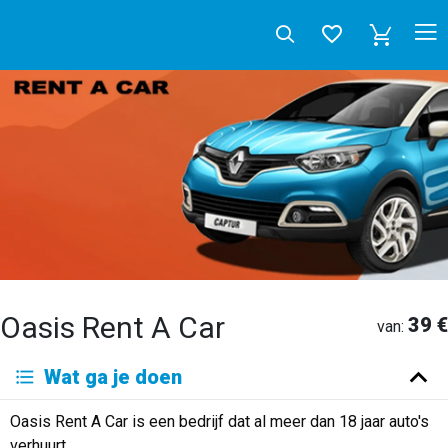
Oasis Rent A Car
39 €
van:
Deutsch
Wat ga je doen
English
Español
Français
Italiano
Neerlandés
Oasis Rent A Car is een bedrijf dat al meer dan 18 jaar auto's
Русский
verhuurt.